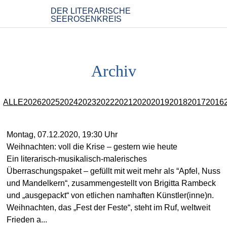
Archiv
ALLE
2026
2025
2024
2023
2022
2021
2020
2019
2018
2017
2016
Montag, 07.12.2020, 19:30 Uhr
Weihnachten: voll die Krise – gestern wie heute
Ein literarisch-musikalisch-malerisches
Überraschungspaket – gefüllt mit weit mehr als “Apfel, Nuss
und Mandelkern“, zusammengestellt von Brigitta Rambeck
und „ausgepackt“ von etlichen namhaften Künstler(inne)n.
Weihnachten, das „Fest der Feste“, steht im Ruf, weltweit
Frieden a...